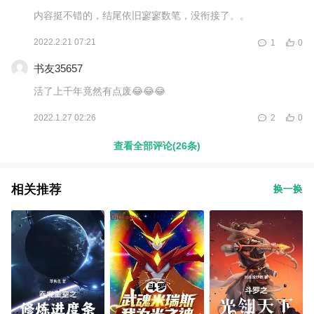
内容挺不错的，结尾依旧寥寥数笔，没衔接了。。
2022.2.21 07:21
1
0
书友35657
活了上千年竟然有点废😂😂😂
2022.1.27 02:26
2
0
查看全部评论(26条)
相关推荐
换一换