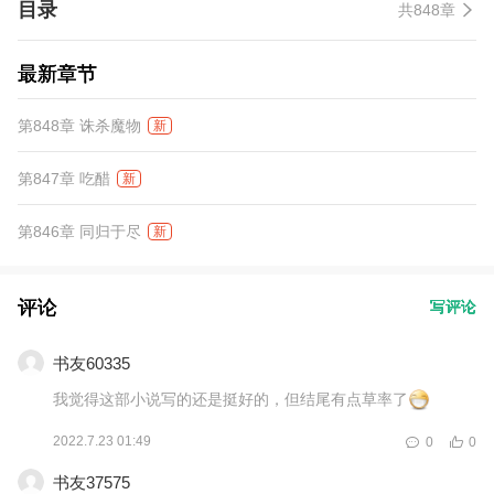
目录
共848章
最新章节
第848章 诛杀魔物
新
第847章 吃醋
新
第846章 同归于尽
新
评论
写评论
书友60335
我觉得这部小说写的还是挺好的，但结尾有点草率了
2022.7.23 01:49
0
0
书友37575