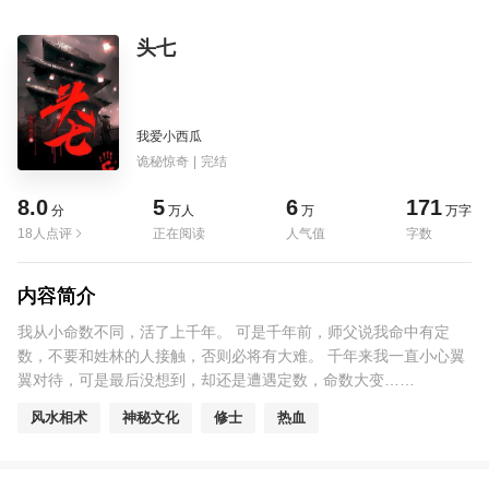
头七
我爱小西瓜
诡秘惊奇
|
完结
8.0
5
6
171
分
万人
万
万字
18人点评
正在阅读
人气值
字数
内容简介
我从小命数不同，活了上千年。 可是千年前，师父说我命中有定
数，不要和姓林的人接触，否则必将有大难。 千年来我一直小心翼
翼对待，可是最后没想到，却还是遭遇定数，命数大变……
风水相术
神秘文化
修士
热血