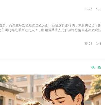
27
0
血盟。而男主每次查就知道查片面，还说这样那样的，就算失忆娶了别
女主明明都是重生过的人了，明知道某些人是什么德行偏偏还没做啥防
59
1
换一换