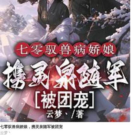
七零驭兽病娇娘，携灵泉随军被团宠
云梦丶