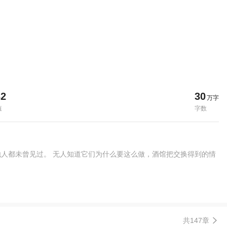
32
30
万字
值
字数
人都未曾见过。 无人知道它们为什么要这么做，酒馆把交换得到的情
共147章