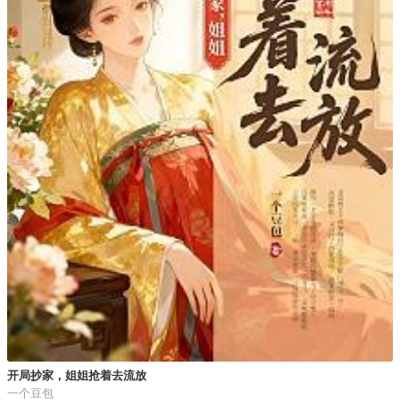
开局抄家，姐姐抢着去流放
一个豆包