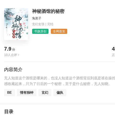
神秘酒馆的秘密
兔崽子
玄幻女强
|
完结
书旗原创
全网首发
7.9
4
分
10人点评
正
内容简介
无人知道这个酒馆是哪来的，也没人知道这个酒馆背后到底是谁在操控
感收藏起来，只为了日后的一个秘密，至于是什么秘密，无人知晓。
BE
情有独钟
玄幻
偏执
目录