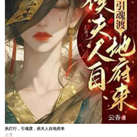
执灯行，引魂渡，侯夫人自地府来
云杳