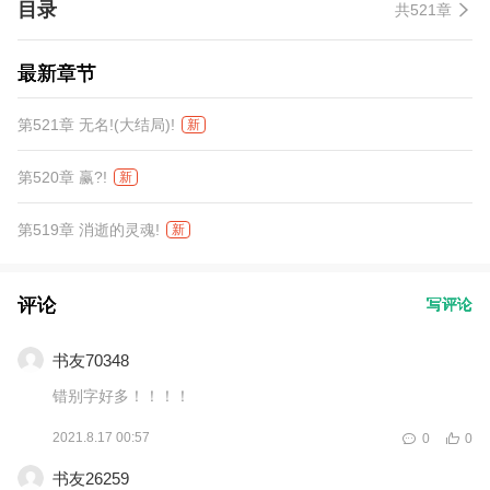
目录
共521章
他们将会发现自己面对的是无穷无尽的恶魔大军！
最新章节
第521章 无名!(大结局)!
新
第520章 赢?!
新
第519章 消逝的灵魂!
新
评论
写评论
书友70348
错别字好多！！！！
2021.8.17 00:57
0
0
书友26259