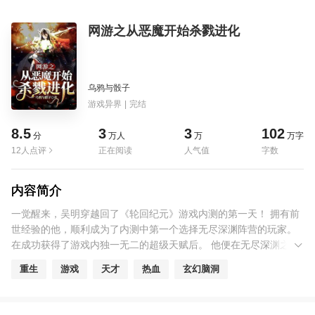
网游之从恶魔开始杀戮进化
乌鸦与骰子
游戏异界
|
完结
8.5
3
3
102
分
万人
万
万字
12人点评
正在阅读
人气值
字数
内容简介
一觉醒来，吴明穿越回了《轮回纪元》游戏内测的第一天！ 拥有前
世经验的他，顺利成为了内测中第一个选择无尽深渊阵营的玩家。
在成功获得了游戏内独一无二的超级天赋后。 他便在无尽深渊之中
不停的杀戮进化！ 小恶魔、下位恶魔、中位恶魔、恶魔领主、恶魔
重生
游戏
天才
热血
玄幻脑洞
君王..... 直到他成就无尽深渊中的万王之王，亵渎之物的巅峰——虚
空大君！ 并且只有吴明知道《轮回纪元》网游的内测意味着世界毁
灭的开始！ 所以当游戏内的上古诸神苏醒并准备入侵现实世界时。