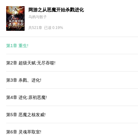
网游之从恶魔开始杀戮进化
乌鸦与骰子
共521章 已读 0.19%
第1章 重生!
第2章 超级天赋:无尽吞噬!
第3章 杀戮、进化!
第4章 进化:原初恶魔!
第5章 恶魔之核发威!
第6章 灵魂萃取室!