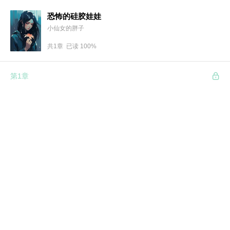
恐怖的硅胶娃娃
小仙女的胖子
共1章 已读 100%
第1章