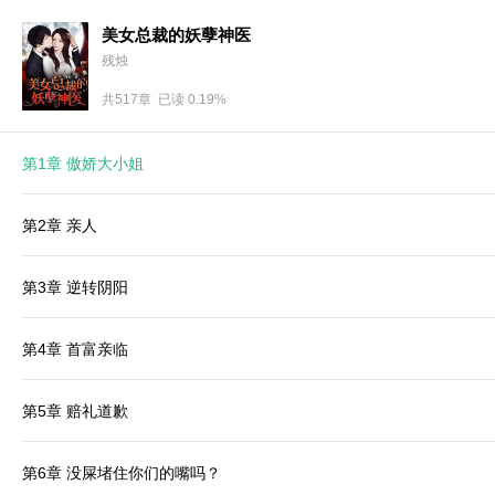
美女总裁的妖孽神医
残烛
共517章 已读 0.19%
第1章 傲娇大小姐
第2章 亲人
第3章 逆转阴阳
第4章 首富亲临
第5章 赔礼道歉
第6章 没屎堵住你们的嘴吗？