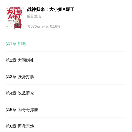
战神归来：大小姐A爆了
醉卧兰若
共636章 已读 0.16%
第1章 初遇
第2章 大闹婚礼
第3章 强势打脸
第4章 吃瓜群众
第5章 为哥哥撑腰
第6章 再救景焕