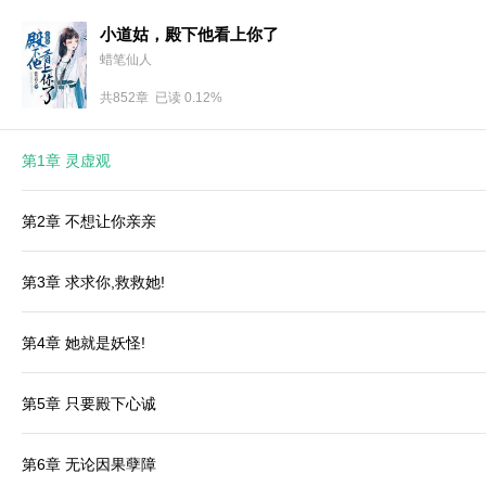
小道姑，殿下他看上你了
蜡笔仙人
共852章 已读 0.12%
第1章 灵虚观
第2章 不想让你亲亲
第3章 求求你,救救她!
第4章 她就是妖怪!
第5章 只要殿下心诚
第6章 无论因果孽障