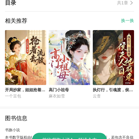
目录
共1章
相关推荐
换一换
开局抄家，姐姐抢着去
高门小祖母
执灯行，引魂渡，侯夫
流放
人自地府来
一个豆包
麻衣如雪
云杳
图书信息
书旗小说
本书数字版权由UC故事会提供，授权本软件使用、制作、发行，若包含不良信