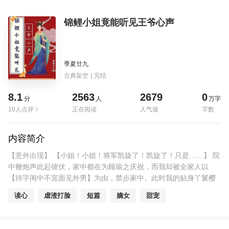
锦鲤小姐竟能听见王爷心声
季夏廿九
古典架空
|
完结
8.1
2563
2679
0
分
人
万字
10人点评
正在阅读
人气值
字数
内容简介
【意外出现】 【小姐！小姐！将军凯旋了！凯旋了！只是……】 院
中鞭炮声此起彼伏，家中都在为顾瑜之庆祝，而我却被全家人以
【待字闺中不宜面见外男】为由，禁步家中。此时我的贴身丫鬟樱
桃急匆匆地从前院跑回来告诉我前面的消息。 【只是什么？】我弹
读心
虐渣打脸
短篇
嫡女
甜宠
琴的手停下，抬头问道。 【将军还带了……】樱桃眼神闪烁，说的
话也是上句不接下句。 【樱桃，有什么就直说吧。别扭扭捏捏的，
我怪不习惯。】 我继续拨弄手中的琴，装作漫不经心地摇头。