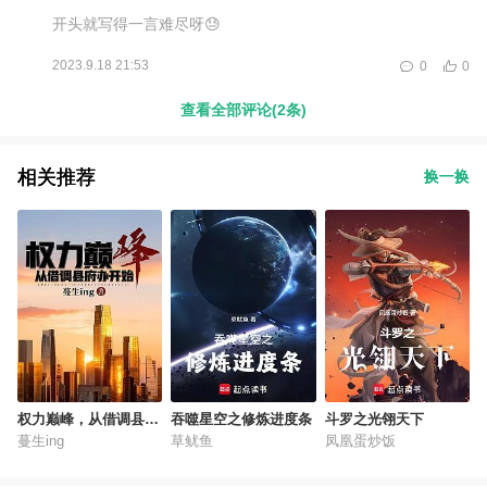
开头就写得一言难尽呀😓
2023.9.18 21:53
0
0
查看全部评论(2条)
相关推荐
换一换
权力巅峰，从借调县府
吞噬星空之修炼进度条
斗罗之光翎天下
办开始
蔓生ing
草鱿鱼
凤凰蛋炒饭