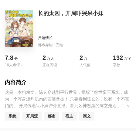
长的太凶，开局吓哭呆小妹
尺短情长
都市异能
|
完结
7.8
2
2
132
分
万人
万
万字
10人点评
正在阅读
人气值
字数
内容简介
这是一本狗粮文。陈玄穿越到平行世界，觉醒了绝世蛮王系统，成
为一个浑身爆炸肌肉的西装暴徒！ 只要看到陈玄的，没有一个不害
怕的。 开局偶遇呆小妹户外直播。看到凶神恶煞的陈玄走近，呆小
妹直接就被吓哭了。 你...你不要过来啊！ 陈玄无奈：“我真的只是
系统
开局流
都市
宿主
爽文
个遵纪守法的好市民啊！”