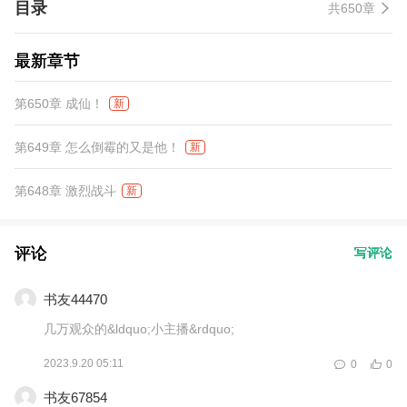
目录
共650章
最新章节
第650章 成仙！
新
第649章 怎么倒霉的又是他！
新
第648章 激烈战斗
新
评论
写评论
书友44470
几万观众的&ldquo;小主播&rdquo;
2023.9.20 05:11
0
0
书友67854