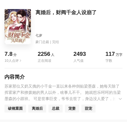
离婚后，财阀千金人设崩了
七岁
豪门总裁
|
完结
7.8
2256
2493
117
分
人
万字
10人点评
正在阅读
人气值
字数
内容简介
苏家那位又奶又拽的小千金一直以来各种倒贴梁墨森，她每天除了
挥霍家产和撩拨她的男人以外，啥事儿不干。 她就想乐呵呵的当梁
墨森的小跟班。 可是世事巨变，爷爷去世了，身边没人爱了，她和
梁墨森离婚了。 苏家以她为耻，赶她出家门。 就在众人以为她会一
破镜重圆
离婚后
总裁
宠妻
甜宠
蹶不振的时候，却没想到小千金不装了，摊牌了，回家继承家业
了！ 还每天高调发男模帅哥腹肌到朋友圈！ 喝醉以后，苏鹿微又哭
又闹，“梁墨森，姑奶奶再也不忍你了！” 不想梁爷突然出现，逼近