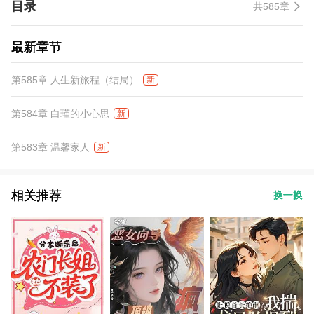
目录
共585章
她，抿起唇角低笑，“撩到人了不管了？想看腹肌，乖，回家给你
看！” 众人连惊，不是说苏鹿微倒贴吗？不是离婚了吗？怎么梁爷把
人抗走了？！
最新章节
第585章 人生新旅程（结局）
新
第584章 白瑾的小心思
新
第583章 温馨家人
新
相关推荐
换一换