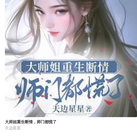
大师姐重生断情，师门都慌了
天边星星