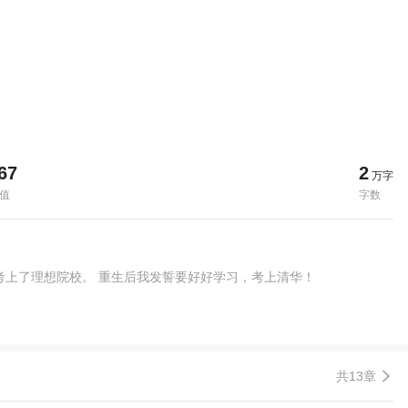
67
2
万字
值
字数
考上了理想院校。 重生后我发誓要好好学习，考上清华！
共13章