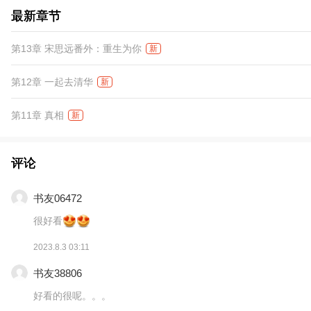
最新章节
第13章 宋思远番外：重生为你
新
第12章 一起去清华
新
第11章 真相
新
评论
书友06472
很好看
2023.8.3 03:11
书友38806
好看的很呢。。。