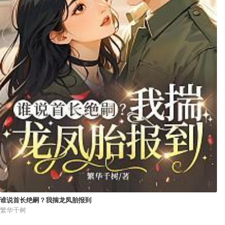
谁说首长绝嗣？我揣龙凤胎报到
繁华千树