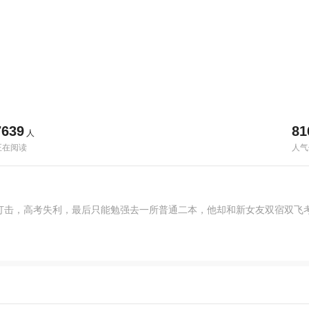
7639
81
人
正在阅读
人气
打击，高考失利，最后只能勉强去一所普通二本，他却和新女友双宿双飞