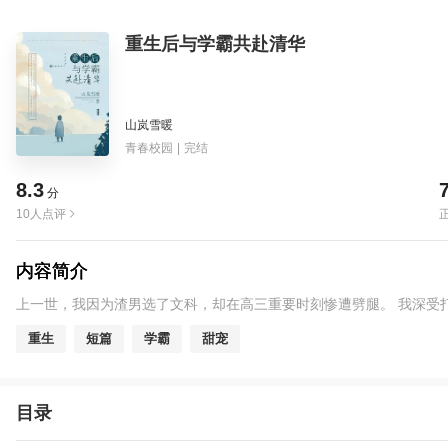
重生后与学霸共赴清华
山岚雪暖
青春校园
|
完结
8.3
分
10人点评
内容简介
上一世，我因为渣男选了文科，却在高三重要时刻惨遭劈腿。 我深受
重生
短篇
学霸
甜宠
目录