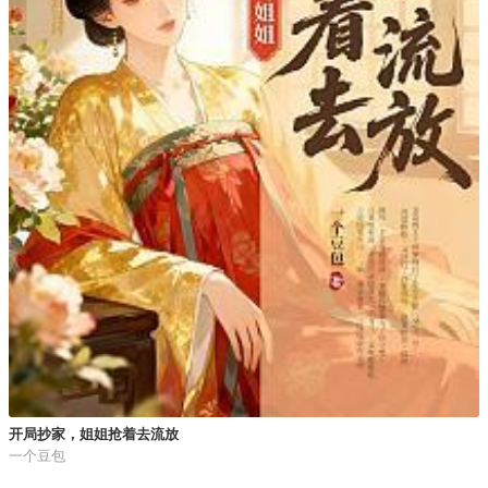
开局抄家，姐姐抢着去流放
一个豆包