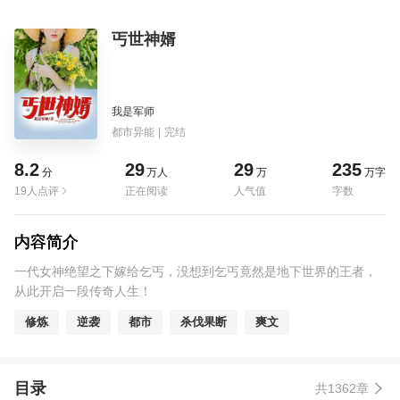
丐世神婿
我是军师
都市异能
|
完结
8.2
29
29
235
分
万人
万
万字
19人点评
正在阅读
人气值
字数
内容简介
一代女神绝望之下嫁给乞丐，没想到乞丐竟然是地下世界的王者，
从此开启一段传奇人生！
修炼
逆袭
都市
杀伐果断
爽文
目录
共1362章