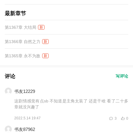
最新章节
第1367章 大结局
新
第1366章 自然之力
新
第1365章 永不为敌
新
评论
写评论
书友12229
这剧情感觉有点sb 不知道是主角太装了 还是干啥 看了二十多
章就没兴趣了
2022.5.14 19:47
3
0
书友87962