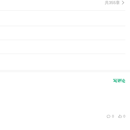
共355章
写评论
0
0