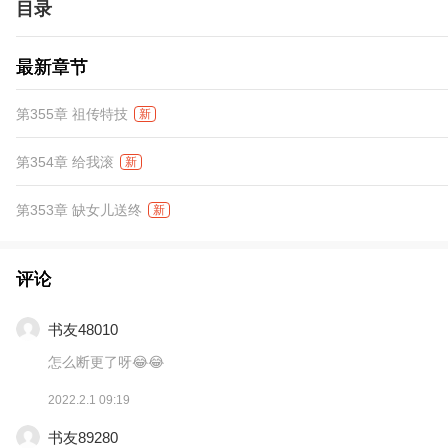
目录
最新章节
第355章 祖传特技
新
第354章 给我滚
新
第353章 缺女儿送终
新
评论
书友48010
怎么断更了呀😂😂
2022.2.1 09:19
书友89280