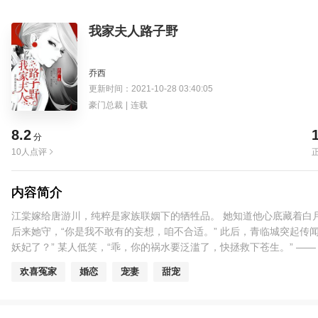
我家夫人路子野
乔西
更新时间：2021-10-28 03:40:05
豪门总裁
|
连载
8.2
分
10人点评
内容简介
江棠嫁给唐游川，纯粹是家族联姻下的牺牲品。 她知道他心底藏着白月
后来她守，“你是我不敢有的妄想，咱不合适。” 此后，青临城突起
妖妃了？” 某人低笑，“乖，你的祸水要泛滥了，快拯救下苍生。” ——
情愿，愿赌服输。
欢喜冤家
婚恋
宠妻
甜宠