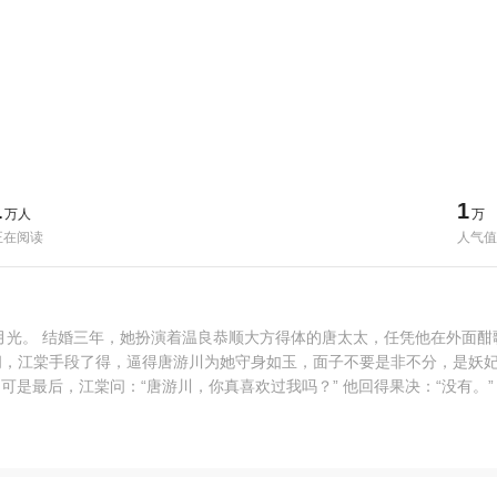
1
1
万人
万
正在阅读
人气值
光。 结婚三年，她扮演着温良恭顺大方得体的唐太太，任凭他在外面酣歌
传闻，江棠手段了得，逼得唐游川为她守身如玉，面子不要是非不分，是妖妃
 可是最后，江棠问：“唐游川，你真喜欢过我吗？” 他回得果决：“没有。