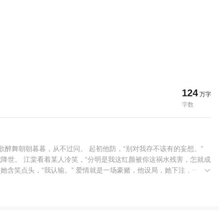
124
万字
字数
醉舞朝朝暮暮，从不过问。 起初他防，“别对我存不该有的妄想。”
降世。 江棠看着某人冷笑，“分明是我这红颜被你这祸水残害，怎就成
” 她含笑点头，“我认输。” 爱情就是一场豪赌，他设局，她下注，一厢