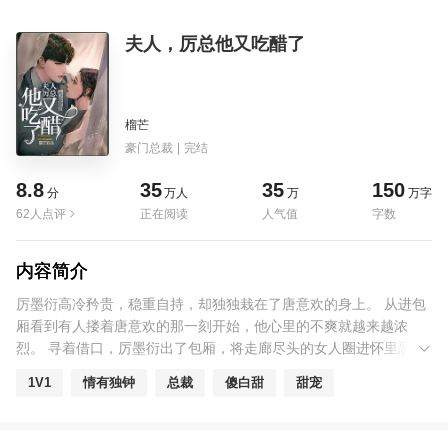
夫人，厉总他又吃醋了
榴芒
豪门总裁
|
完结
8.8
35
35
150
分
万人
万
万字
62人点评
正在阅读
人气值
字数
内容简介
厉墨衍高冷矜贵，稳重自持，却独独栽在了唐意欢的身上。 从进包
厢看到有人搂着唐意欢的那一刻开始，他心里的不爽就越来越浓
烈。 寻着借口，厉墨衍出了包厢，将走廊尽头的女人圈进怀里恶狠
狠地吻。 “厉墨衍，你个臭流氓，人渣。” 看着眼前气急败坏眼睛红
1V1
情有独钟
总裁
傻白甜
甜宠
红的女人，被咬被推又被打，厉墨衍却没有一丝的怒意。 而唐意欢
不知道的是，此刻，男人满脑子琢磨的，都是如何把她变成自己的
女人。 后来，唐意欢出了国，厉墨衍一路追去，却无功而返。 后来