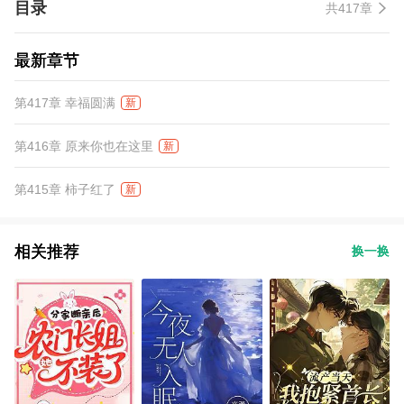
目录
共417章
最新章节
第417章 幸福圆满
新
第416章 原来你也在这里
新
第415章 柿子红了
新
相关推荐
换一换