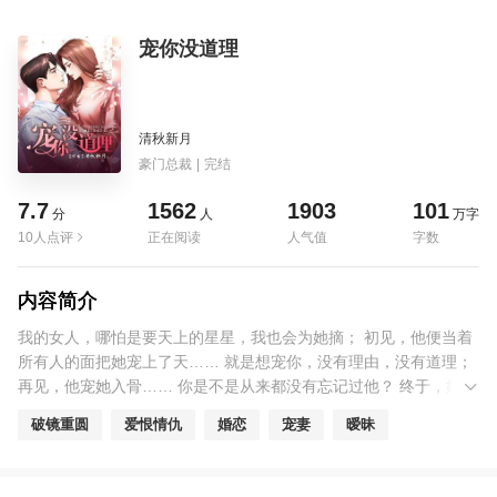
宠你没道理
清秋新月
豪门总裁
|
完结
7.7
1562
1903
101
分
人
万字
10人点评
正在阅读
人气值
字数
内容简介
我的女人，哪怕是要天上的星星，我也会为她摘； 初见，他便当着
所有人的面把她宠上了天…… 就是想宠你，没有理由，没有道理；
再见，他宠她入骨…… 你是不是从来都没有忘记过他？ 终于，她交
出了心，他却，拥住了别的女人……
破镜重圆
爱恨情仇
婚恋
宠妻
暧昧