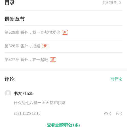
目录
共529章
铺，随手一拍脑袋想出来的不着调商品和策略，居然让商铺迅速崛
起，赚的盆满钵满？ 一众小姐气的牙痒痒，却也只能笑脸相迎。就
在她以为终于可以咸鱼之后，那暴戾王爷却一纸婚书甩过来。
最新章节
第529章 番外，我一直都很爱你
新
第528章 番外，成婚
新
第527章 番外，在一起吧
新
评论
写评论
书友71535
什么乱七八糟一天天都在吵架
2021.11.25 12:15
0
0
查看全部评论(1条)