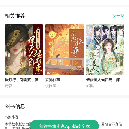
相关推荐
换一换
执灯行，引魂渡，侯夫
京港往事
笨蛋美人当团宠，师兄
人自地府来
们抢疯了！
云杳
楼问星
燃枫
图书信息
书旗小说
本书数字版权由重庆万读提供，授权本软件使用、制作、发行，若包含不良信
前往书旗小说App畅读全本
息，请及时告知客服。