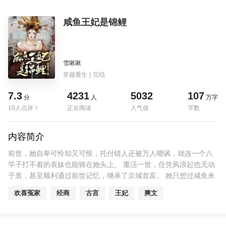
咸鱼王妃是锦鲤
雪啾啾
穿越重生
|
完结
7.3
4231
5032
107
分
人
万字
10人点评
正在阅读
人气值
字数
内容简介
前世，她自卑可怜却又可恨，托付错人还被万人嘲讽，就连一个八
竿子打不着的表妹也能骑在她头上。 重活一世，任凭风浪起也无动
于衷，甚至顺利通过前世记忆，继承了京城首富。 她只想过咸鱼米
虫的舒服生活，然而总有人不让她如愿。 行吧，那——第一件事
欢喜冤家
经商
古言
王妃
爽文
情，退婚，关门打狗。 第二件事情，收拾那不知好歹的表妹。 还顺
带收获锦鲤属性——失手打饭暴戾王爷的茶盏，结果无意揭露茶水
有毒的真相，成了这暴戾王爷的救命恩人。 被赶鸭子上架经营商