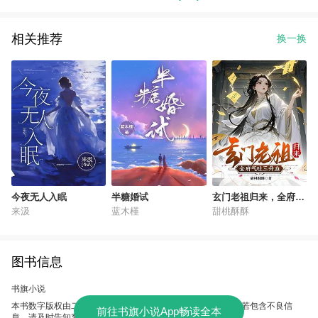
相关推荐
换一换
今夜无人入眠
半糖婚试
玄门老祖归来，全府气
吐三升血
来汲
蓝木槿
甜桃酥酥
图书信息
书旗小说
本书数字版权由二层楼提供，授权本软件使用、制作、发行，若包含不良信
前往书旗小说App畅读全本
息，请及时告知客服。