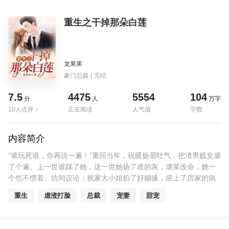
重生之干掉那朵白莲
龙果果
豪门总裁
|
完结
7.5
4475
5554
104
分
人
万字
10人点评
正在阅读
人气值
字数
内容简介
“谁玩死谁，你再说一遍！”重回当年，祝暖扬眉吐气，把渣男贱女虐
了个遍。上一世谁踩了她，这一世她扬了谁的灰，虐菜改命，她一
个也不惯着。坊间议论：祝家大小姐掐了好姻缘，搭上了厉家的病
秧子，嘘寒问暖，热情得没眼看。 祝暖：“你们懂什么，这是未来金
重生
虐渣打脸
总裁
宠妻
甜宠
大腿，提早抱好当工具人。” 某病秧子某天突然痊愈，一脸认
真：“你都这么热情了，不真结婚很难收场。”