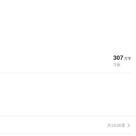
307
万字
字数
共2636章