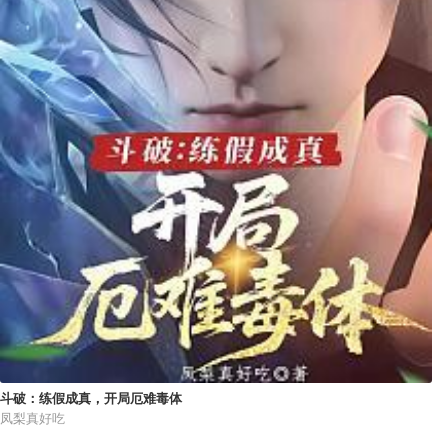
斗破：练假成真，开局厄难毒体
凤梨真好吃