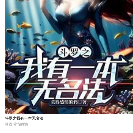
斗罗之我有一本无名法
莫得感情的鸦