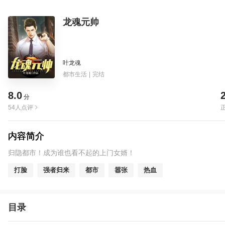
龙魂元帅
叶龙魂
都市生活
|
完结
8.0
分
54人点评
内容简介
归隐都市！成为谁也看不起的上门女婿！
打脸
强者归来
都市
嚣张
热血
目录