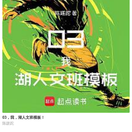
03，我，湖人文班模板！
陈蹉跎