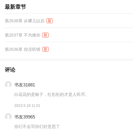
最新章节
第2638章 从哪儿以后
新
第2637章 不为难你
新
第2636章 你没听错
新
评论
书友31881
白花花的是银子，红彤彤的才是人民币。
2023.5.18 11:01
书友39965
你们不会写你们好意思了