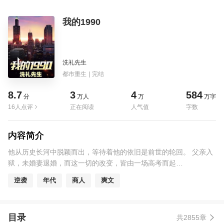
我的1990
洗礼先生
都市重生
|
完结
8.7
3
4
584
分
万人
万
万字
16人点评
正在阅读
人气值
字数
内容简介
他从历史长河中脱颖而出，等待着他的依旧是前世的轮回。 父亲入
狱，未婚妻退婚，而这一切的改变，皆由一场高考而起…
逆袭
年代
商人
爽文
目录
共2855章