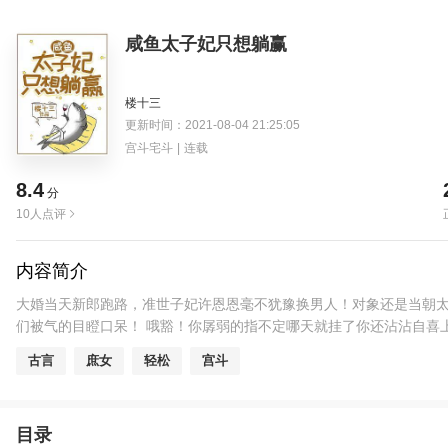
咸鱼太子妃只想躺赢
楼十三
更新时间：2021-08-04 21:25:05
宫斗宅斗
|
连载
8.4
分
10人点评
内容简介
大婚当天新郎跑路，准世子妃许恩恩毫不犹豫换男人！对象还是当朝太
们被气的目瞪口呆！ 哦豁！你孱弱的指不定哪天就挂了你还沾沾自喜
古言
庶女
轻松
宫斗
目录