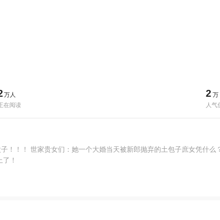
2
2
万人
万
正在阅读
人气
子！！！ 世家贵女们：她一个大婚当天被新郎抛弃的土包子庶女凭什么
上了！