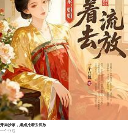
开局抄家，姐姐抢着去流放
一个豆包