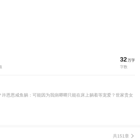
32
万字
值
字数
？许恩恩咸鱼躺：可能因为我病唧唧只能在床上躺着等宠爱？世家贵女
共151章