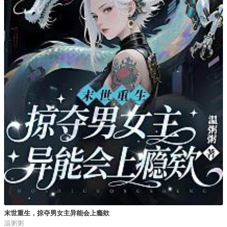
末世重生，掠夺男女主异能会上瘾欸
温粥粥