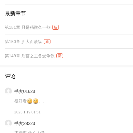
最新章节
第151章 只是稍微久一些
新
第150章 胆大而放纵
新
第149章 后宫之主备受争议
新
评论
书友01629
很好看
。。
2023.1.19 01:51
书友28223
逻辑呢,什么人设