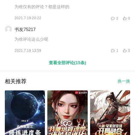
为啥仅有的评论？都是这样的
2021.7.19 20:22
2
0
书友75217
为啥评论这么少呢
2021.7.19 13:59
1
0
查看全部评论(15条)
相关推荐
换一换