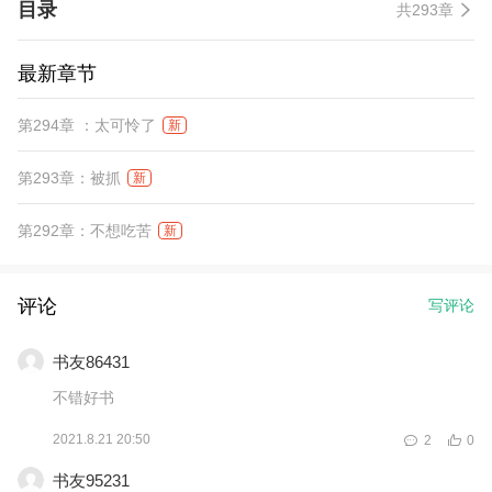
目录
共293章
最新章节
第294章 ：太可怜了
新
第293章：被抓
新
第292章：不想吃苦
新
评论
写评论
书友86431
不错好书
2021.8.21 20:50
2
0
书友95231