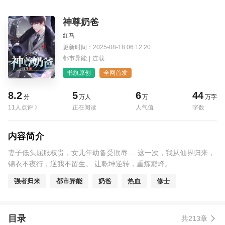
神尊奶爸
红马
更新时间：2025-08-18 06:12:20
都市异能
|
连载
书旗原创
全网首发
8.2
5
6
44
分
万人
万
万字
11人点评
正在阅读
人气值
字数
内容简介
妻子低头屈服权贵，女儿年幼备受欺辱.... 这一次，我从仙界归来，
锦衣不夜行，逆我不留生。 让乾坤逆转，重炼巅峰。
强者归来
都市异能
奶爸
热血
修士
目录
共213章