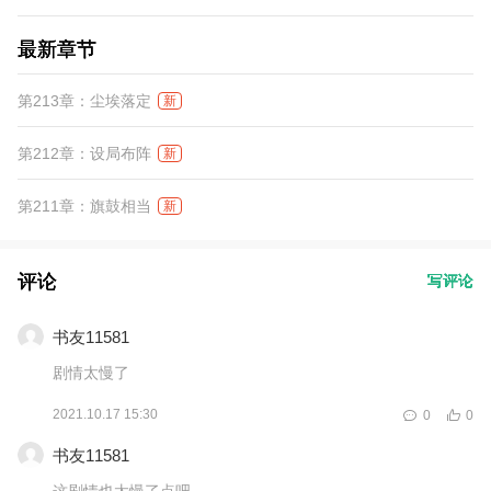
最新章节
第213章：尘埃落定
新
第212章：设局布阵
新
第211章：旗鼓相当
新
评论
写评论
书友11581
剧情太慢了
2021.10.17 15:30
0
0
书友11581
这剧情也太慢了点吧。