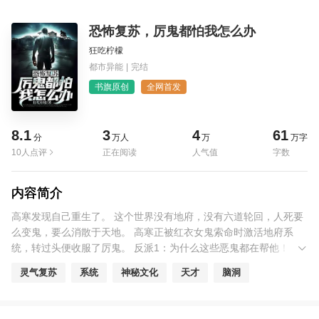
恐怖复苏，厉鬼都怕我怎么办
狂吃柠檬
都市异能
|
完结
书旗原创
全网首发
8.1
3
4
61
分
万人
万
万字
10人点评
正在阅读
人气值
字数
内容简介
高寒发现自己重生了。 这个世界没有地府，没有六道轮回，人死要
么变鬼，要么消散于天地。 高寒正被红衣女鬼索命时激活地府系
统，转过头便收服了厉鬼。 反派1：为什么这些恶鬼都在帮他！ 反
派2：可恶！他没让恶鬼帮忙怎么我都斗不过他！ 从此，高寒走上
灵气复苏
系统
神秘文化
天才
脑洞
了一条收服众鬼，建立地府，君凌天下的道路。