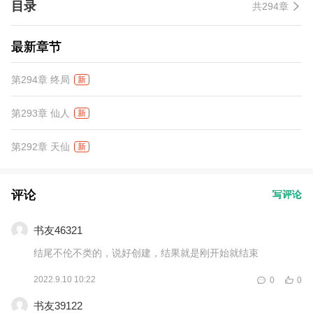
目录
共294章
最新章节
第294章 终局
新
第293章 仙人
新
第292章 天仙
新
评论
写评论
书友46321
结尾不伦不类的，说好创建，结果就是刚开始就结束
2022.9.10 10:22
0
0
书友39122