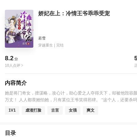
娇妃在上：冷情王爷乖乖受宠
若雪
穿越重生
|
完结
8.2
分
10人点评
内容简介
她是将门奇女，擅谋略，攻心计，助心爱之人夺得天下，却被他毁容颜
万丈！ 人人都畏她怕她，只有某位王爷笑得邪肆。 “这个人，还要杀吗
1V1
虐渣打脸
古言
女强
爽文
目录