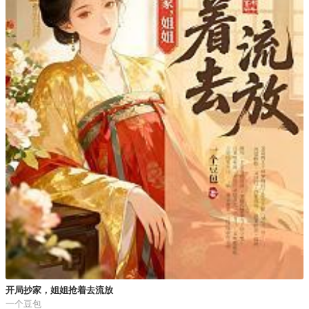
开局抄家，姐姐抢着去流放
一个豆包