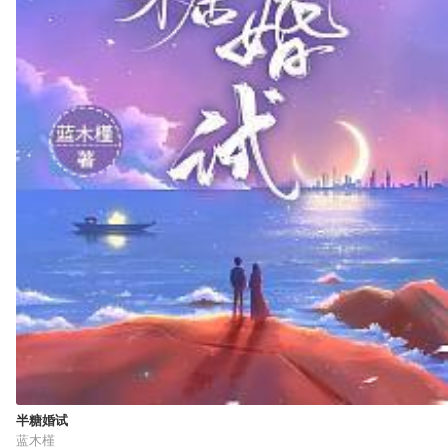
半糖婚试
蓝木槿