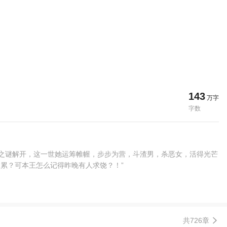
143
万字
字数
世之谜解开，这一世她运筹帷幄，步步为营，斗渣男，杀恶女，活得光芒
“累？可本王怎么记得昨晚有人求饶？！”
共726章