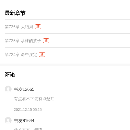
最新章节
第726章 大结局
新
第725章 承棣的孩子
新
第724章 命中注定
新
评论
书友12665
有点看不下去有点憋屈
2021.12.15 05:15
书友91644
什么东东，无语