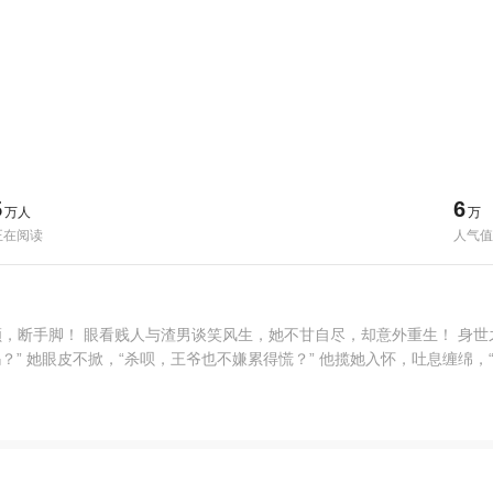
5
6
万人
万
正在阅读
人气值
，断手脚！ 眼看贱人与渣男谈笑风生，她不甘自尽，却意外重生！ 身
？” 她眼皮不掀，“杀呗，王爷也不嫌累得慌？” 他揽她入怀，吐息缠绵，