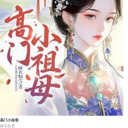
高门小祖母
麻衣如雪