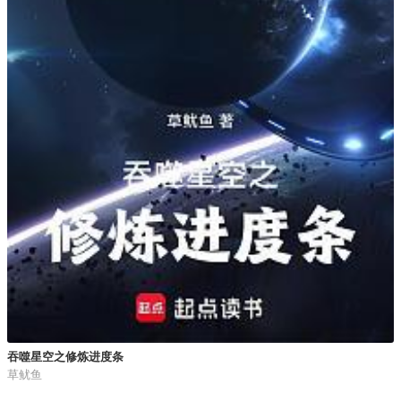
吞噬星空之修炼进度条
草鱿鱼