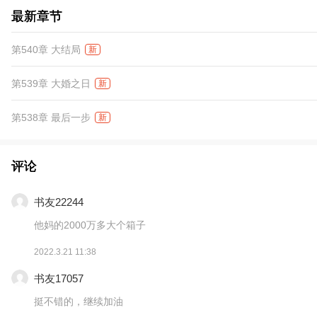
最新章节
第540章 大结局
新
第539章 大婚之日
新
第538章 最后一步
新
评论
书友22244
他妈的2000万多大个箱子
2022.3.21 11:38
书友17057
挺不错的，继续加油