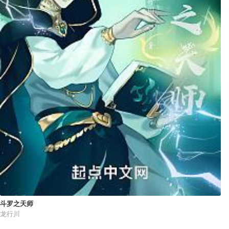
斗罗之天师
龙行川