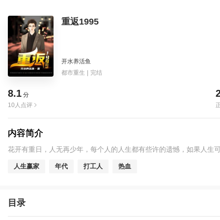
重返1995
开水养活鱼
都市重生
|
完结
8.1
分
10人点评
内容简介
花开有重日，人无再少年，每个人的人生都有些许的遗憾，如果人生
人生赢家
年代
打工人
热血
目录