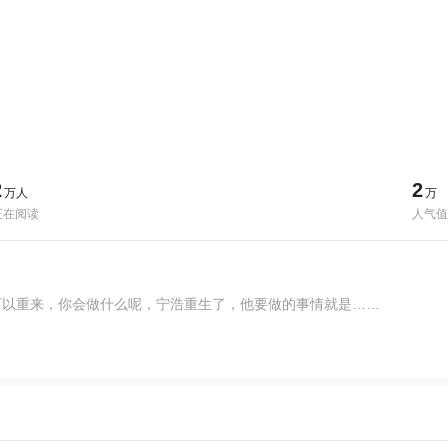
2
2
万人
万
正在阅读
人气值
可以重来，你会做什么呢，宁浩重生了，他要做的事情就是……