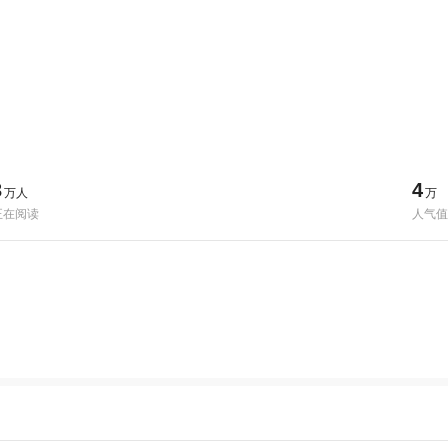
3
4
万人
万
正在阅读
人气值