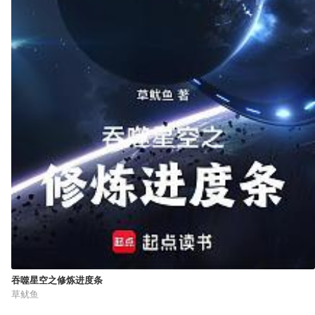
吞噬星空之修炼进度条
草鱿鱼