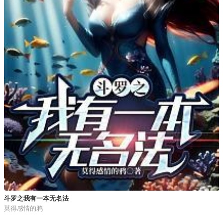
斗罗之我有一本无名法
莫得感情的鸦