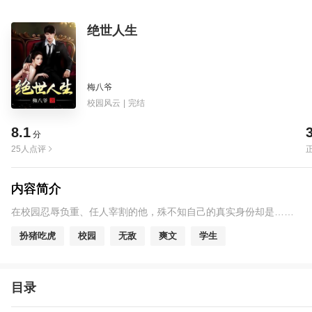
绝世人生
梅八爷
校园风云
|
完结
8.1
分
25人点评
内容简介
在校园忍辱负重、任人宰割的他，殊不知自己的真实身份却是……
扮猪吃虎
校园
无敌
爽文
学生
目录