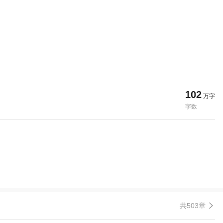
102
万字
字数
共503章