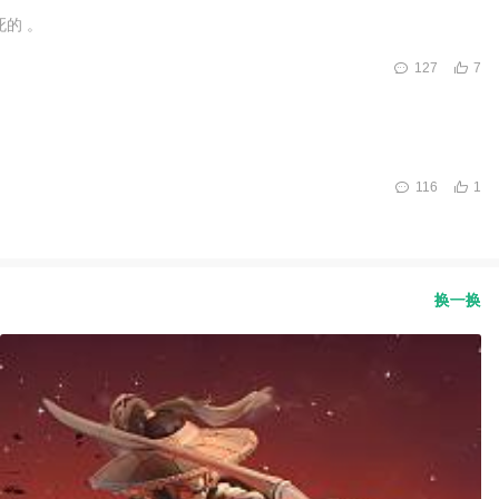
的 。
127
7
116
1
换一换