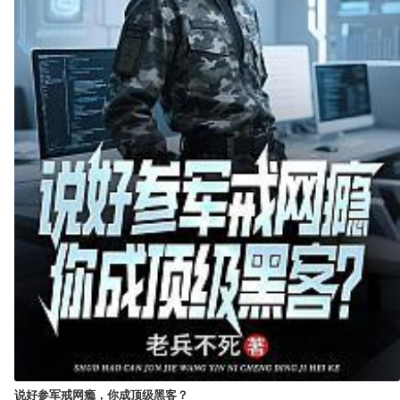
说好参军戒网瘾，你成顶级黑客？