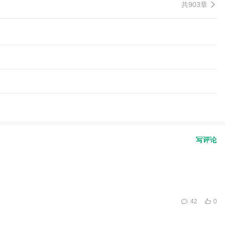
共903章
写评论
42
0