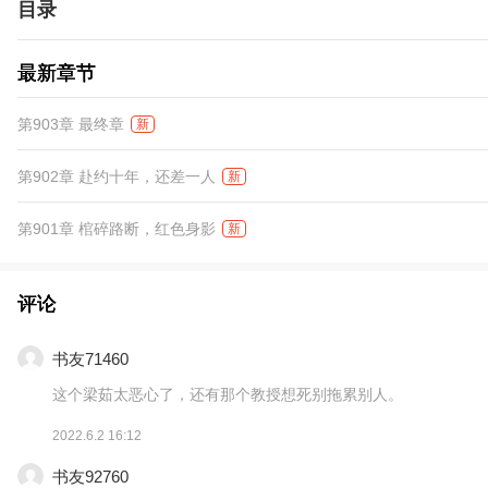
目录
最新章节
第903章 最终章
新
第902章 赴约十年，还差一人
新
第901章 棺碎路断，红色身影
新
评论
书友71460
这个梁茹太恶心了，还有那个教授想死别拖累别人。
2022.6.2 16:12
书友92760