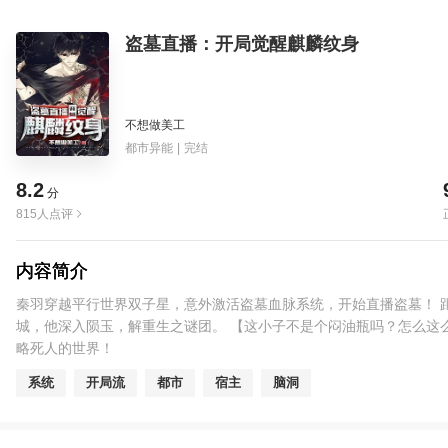
盗墓直播：开局觉醒麒麟纹身
不想做美工
都市异能
|
完结
8.2
分
815人点评
内容简介
秦羽穿越平行世界双子星，意外激活盗墓血脉系统，开始直播盗墓！ 
城，他深入陨玉，解重生之谜团。 【这小子不是个闷油瓶吗？怎么这
略死人的世界！
系统
开局流
都市
宿主
脑洞