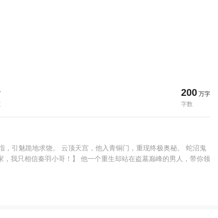
200
万
万字
值
字数
指，引魅跪地求饶。 云顶天宫，他入青铜门，重现终极奥秘。 蛇沼鬼
家，我只相信秦羽小哥！】 他一个重生却站在盗墓巅峰的男人，带你领