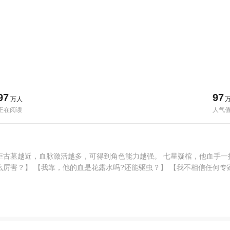
97
97
万人
正在阅读
人气
距古墓越近，血脉激活越多，可得到角色能力越强。 七星疑棺，他血手一
么厉害？】 【我靠，他的血是花露水吗?还能驱虫？】 【我不相信任何专