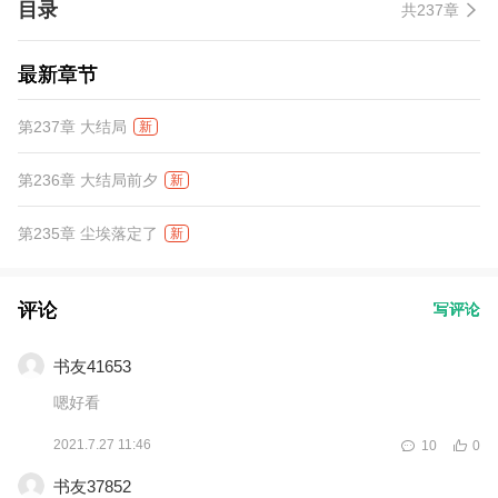
目录
共237章
最新章节
第237章 大结局
新
第236章 大结局前夕
新
第235章 尘埃落定了
新
评论
写评论
书友41653
嗯好看
2021.7.27 11:46
10
0
书友37852