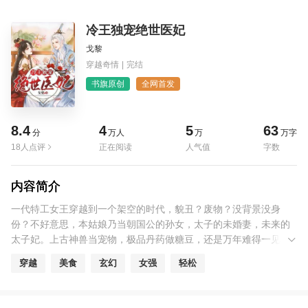
冷王独宠绝世医妃
戈黎
穿越奇情
|
完结
书旗原创
全网首发
8.4
4
5
63
分
万人
万
万字
18人点评
正在阅读
人气值
字数
内容简介
一代特工女王穿越到一个架空的时代，貌丑？废物？没背景没身
份？不好意思，本姑娘乃当朝国公的孙女，太子的未婚妻，未来的
太子妃。上古神兽当宠物，极品丹药做糖豆，还是万年难得一见的
驭兽师，厨艺，武艺，医术，哪样本姑娘不会。说我丑，本姑娘摘
穿越
美食
玄幻
女强
轻松
下面具美死你。至于身后跟着的某男，打不过，骂不过，忍着吧。
某男:小家伙，偷了我的心还想赖账。某女:喂，过分了啊，本姑娘清
白的。某男:我可以让你变得不清白。某女:，，，