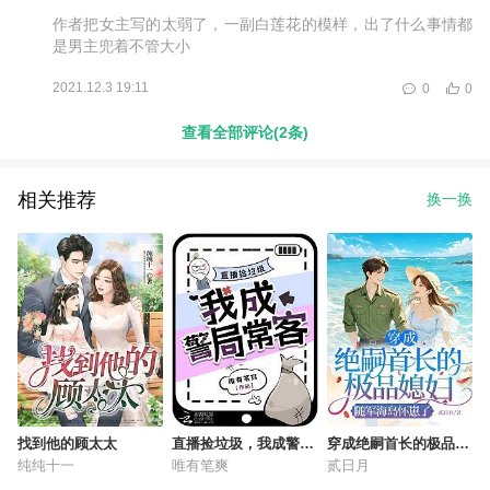
作者把女主写的太弱了，一副白莲花的模样，出了什么事情都
是男主兜着不管大小
2021.12.3 19:11
0
0
查看全部评论(2条)
相关推荐
换一换
找到他的顾太太
直播捡垃圾，我成警局
穿成绝嗣首长的极品媳
常客
妇，随军海岛怀崽了
纯纯十一
唯有笔爽
贰日月