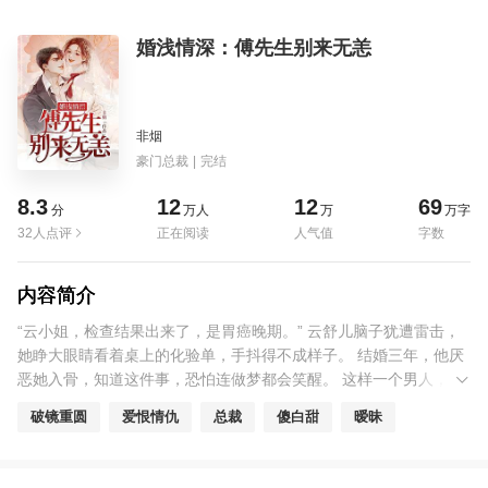
婚浅情深：傅先生别来无恙
非烟
豪门总裁
|
完结
8.3
12
12
69
分
万人
万
万字
32人点评
正在阅读
人气值
字数
内容简介
“云小姐，检查结果出来了，是胃癌晚期。” 云舒儿脑子犹遭雷击，
她睁大眼睛看着桌上的化验单，手抖得不成样子。 结婚三年，他厌
恶她入骨，知道这件事，恐怕连做梦都会笑醒。 这样一个男人，却
在她死后红了眼……
破镜重圆
爱恨情仇
总裁
傻白甜
暧昧