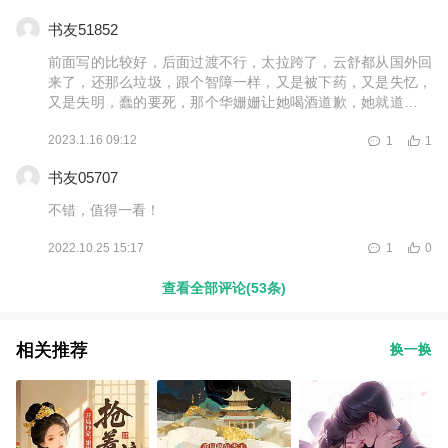
所以只能女主角和男主角的血型匹配，或者还有另外一种情况
书友51852
是，男主角是O型血，所有人都可以给他一点血，但是输血要
以输同型血为原则，所以也只能捐一点点血啊，可是你上面却
前面写的比较好，后面过渡不行，太拉跨了，云舒都从国外回
说捐了很多血，所以只能是女主角和男主角血型匹配了，那么
来了，还那么垃圾，跟个智障一样，又是被下药，又是失忆，
云雪儿肯定是因为血型跟男主角不匹配，所以才叫女主角去捐
又是失明，蠢的要死，那个华姗姗让她喝酒道歉，她就道歉蠢
的，这么一来，才说得过去，建议作者以后写小说的章节时，
的要死，就算失忆了，作为平常人，这么欺负人，也要上去扇
多让几个人读读，参考一下他们的意见，毕竟当局者迷，旁观
2023.1.16 09:12
1
1
嘴巴。268章&ndash;269章就不知道写了个什么叼毛，云舒吐
者清，作者的文笔也是挺好的，在很多地方，也很让人感动，
血医院抢救，男主居然还特么去刺身，有病吧，我真不明白这
祝作者前程似锦，万事如意
书友05707
段过渡有什么用。就算衬托出男主的深情，我感觉用在这里太
不妥了。男主前期那么牛逼，暴打云舒，到聂云霆出来搞事
不错，值得一看！
了，屁都不敢放，什么垃圾啊？最后希望作者好好写，争取下
一步作品越来越高。
2022.10.25 15:17
1
0
查看全部评论(53条)
相关推荐
换一换