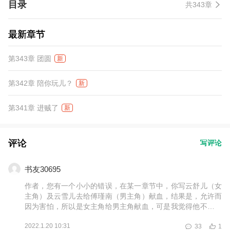
目录
共343章
最新章节
第343章 团圆
新
第342章 陪你玩儿？
新
第341章 进贼了
新
评论
写评论
书友30695
作者，您有一个小小的错误，在某一章节中，你写云舒儿（女
主角）及云雪儿去给傅瑾南（男主角）献血，结果是，允许而
因为害怕，所以是女主角给男主角献血，可是我觉得他不应该
是不敢给他献，而是因为不能，因为不能两个人的血型都跟男
2022.1.20 10:31
33
1
主角匹配，（您后文说了，女主角和云雪儿的血型不匹配），