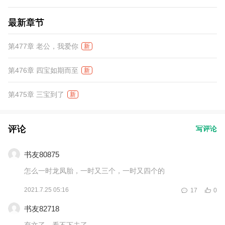
最新章节
第477章 老公，我爱你
新
第476章 四宝如期而至
新
第475章 三宝到了
新
评论
写评论
书友80875
怎么一时龙凤胎，一时又三个，一时又四个的
2021.7.25 05:16
17
0
书友82718
弃文了，看不下去了