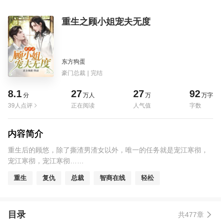
重生之顾小姐宠夫无度
东方狗蛋
豪门总裁
|
完结
8.1
27
27
92
分
万人
万
万字
39人点评
正在阅读
人气值
字数
内容简介
重生后的顾悠，除了撕渣男渣女以外，唯一的任务就是宠江寒彻，
宠江寒彻，宠江寒彻……
重生
复仇
总裁
智商在线
轻松
目录
共477章