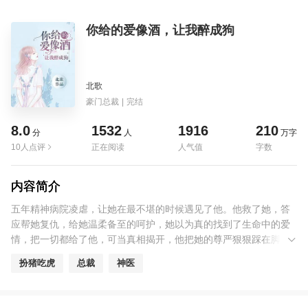
你给的爱像酒，让我醉成狗
北歌
豪门总裁
|
完结
8.0
1532
1916
210
分
人
万字
10人点评
正在阅读
人气值
字数
内容简介
五年精神病院凌虐，让她在最不堪的时候遇见了他。他救了她，答
应帮她复仇，给她温柔备至的呵护，她以为真的找到了生命中的爱
情，把一切都给了他，可当真相揭开，他把她的尊严狠狠踩在脚下
的时候，她才知道，自己是多么的可笑。
扮猪吃虎
总裁
神医