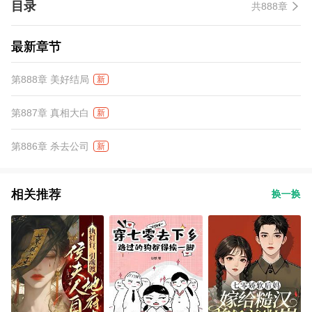
目录
共888章
最新章节
第888章 美好结局
新
第887章 真相大白
新
第886章 杀去公司
新
相关推荐
换一换