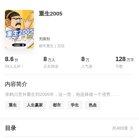
重生2005
无级别
都市重生
|
完结
8.6
8
8
128
分
万人
万
万字
59人点评
正在阅读
人气值
字数
内容简介
张鹤川意外重生到2005年，这一世，他选择做一个渣男……
重生
人生赢家
都市
学生
热血
目录
共489章