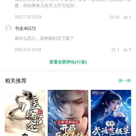
楚，你如果有几佰万上仟万还好。
2021.7.15 12:54
23
1
书友46372
真特么恶心，舔狗舔到无下限了
2022.4.11 22:24
1
0
查看全部评论(47条)
相关推荐
换一换