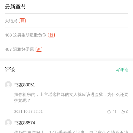
最新章节
大结局
新
488 这男生明显欺负你
新
487 温雅好委屈
新
评论
写评论
书友80051
操你祖宗的，上官瑶这样坏的女人就应该进监狱，为什么还要
护她呢？
2021.10.27 22:51
11
0
书友86574
你妈男主烂好人，17万手表丢了没事，自己家什么情况不清