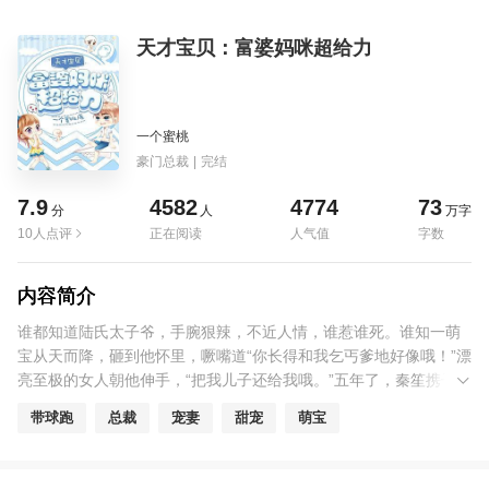
天才宝贝：富婆妈咪超给力
一个蜜桃
豪门总裁
|
完结
7.9
4582
4774
73
分
人
万字
10人点评
正在阅读
人气值
字数
内容简介
谁都知道陆氏太子爷，手腕狠辣，不近人情，谁惹谁死。谁知一萌
宝从天而降，砸到他怀里，噘嘴道“你长得和我乞丐爹地好像哦！”漂
亮至极的女人朝他伸手，“把我儿子还给我哦。”五年了，秦笙携子归
来只有三个目的！一要陆憬淮这个亲爹的骨髓，救儿子。二找继妹
带球跑
总裁
宠妻
甜宠
萌宝
报仇，弄死她。三夺回家产，赚钱养家。下一秒陆憬淮强势把她壁
咚，沉声蛊惑“我终于找到你了，嫁给我，我让你拥有一切，至高无
上！”