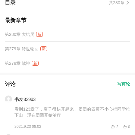
目录
共280章
最新章节
第280章 大结局
新
第279章 转世轮回
新
第278章 战神
新
评论
写评论
书友32993
看到123章了，店子很快开起来，团团的四哥不小心把同学推
下山，现在团团开始治疗，
2021.9.23 08:02
2
0