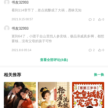
书友32993
看到114章节了，差点就酿成了大祸，愚昧无知
2021.9.15 00:57
2
0
书友32993
更到64了，小团子去山里找人参卖钱，极品亲戚真多啊，都想
要钱，没有父母的孩子可怜
2021.8.6 05:14
2
0
查看全部评论(8条)
相关推荐
换一换