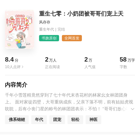
重生七零：小奶团被哥哥们宠上天
风存存
重生年代
|
完结
书旗原创
全网首发
8.4
2
2
58
分
万人
万
万字
10人点评
正在阅读
人气值
字数
内容简介
千年小雪莲精竟然穿到了七十年代末杏花村的林家幺女林团团身
上。 面对家徒四壁，大哥重病成疾，父亲下落不明，前有姑姑虎视
眈眈，后有小丧门星的称号的林团团表示：不怕！ “哥哥们放心吧，
这个家交给团宝啦~” 团宝软萌可爱，林家各大佬秒变宠妹狂魔。 很
佛系锦鲤
年代
团宠
轻松
神医
快杏花村众人发现林家发生了翻天覆地的改变，纷纷眼红不已，偷
摸着跑过来想看他们家有什么秘密。 “爸爸和哥哥们不要怕，团宝以
后都会很听话。”