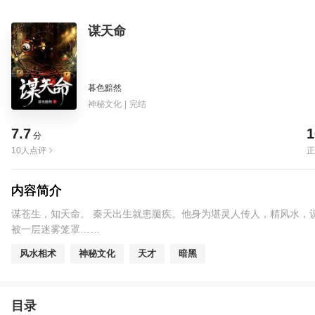
谋天命
暮色黯然
神秘文化
|
完结
7.7
1
分
10人点评
正
内容简介
谋苍生，知天命。 秦天出生就患腿疾。他身为堪灵人传人，精风水，
被一层迷雾笼罩……
风水相术
神秘文化
天才
暗黑
目录