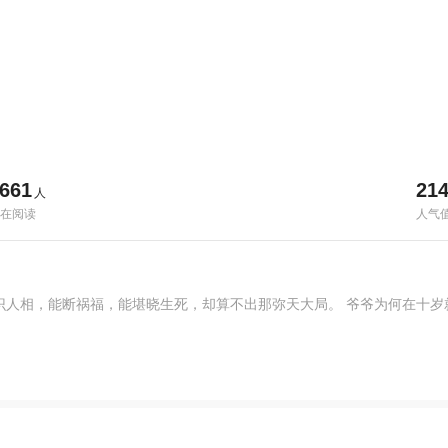
661
21
人
在阅读
人气
识人相，能断祸福，能堪晓生死，却算不出那弥天大局。 爷爷为何在十