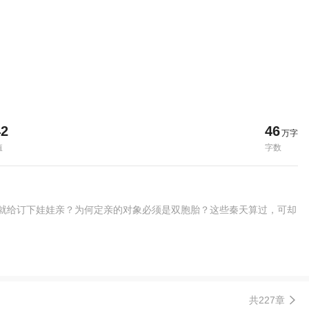
42
46
万字
值
字数
岁就给订下娃娃亲？为何定亲的对象必须是双胞胎？这些秦天算过，可却
共227章