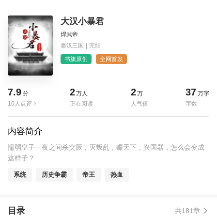
大汉小暴君
焊武帝
秦汉三国
|
完结
书旗原创
全网首发
7.9
2
2
37
分
万人
万
万字
10人点评
正在阅读
人气值
字数
内容简介
懦弱皇子一夜之间杀突厥，灭叛乱，赈天下，兴国器，怎么会变成
这样子？
系统
历史争霸
帝王
热血
目录
共181章