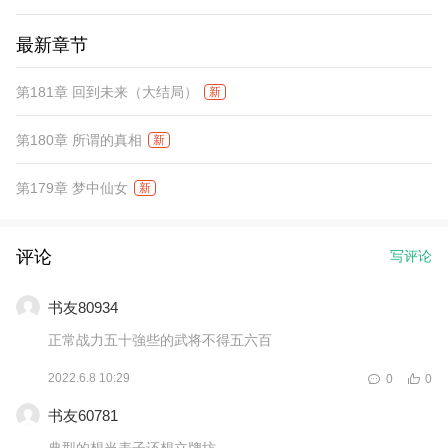
最新章节
第181章 回到未来（大结局）
新
第180章 所谓的真相
新
第179章 梦中仙女
新
评论
写评论
书友80934
正常战力五十強些的武将不得五六百
2022.6.8 10:29
0
0
书友60781
典型的想当表子还想立牌坊