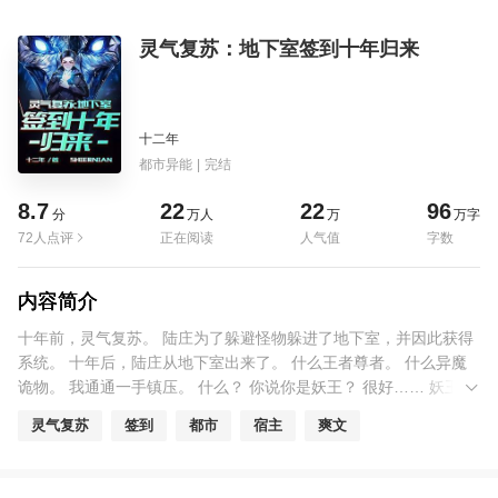
灵气复苏：地下室签到十年归来
十二年
都市异能
|
完结
8.7
22
22
96
分
万人
万
万字
72人点评
正在阅读
人气值
字数
内容简介
十年前，灵气复苏。 陆庄为了躲避怪物躲进了地下室，并因此获得
系统。 十年后，陆庄从地下室出来了。 什么王者尊者。 什么异魔
诡物。 我通通一手镇压。 什么？ 你说你是妖王？ 很好…… 妖王这
种生物最适合抓来种地了。 乖乖到我的小世界接受劳动改造吧。
灵气复苏
签到
都市
宿主
爽文