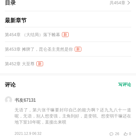
目录
共454章
最新章节
第454章 （大结局）落下帷幕
新
第453章 摊牌了，昆仑圣主竟然是你
新
第452章 大至尊
新
评论
写评论
书友67131
无语了，第六张干嘛要封印自己的能力啊？还九九八十一道
呢，无语，别人想变强，主角到好，是变弱。想变弱干嘛还在
地下室10年呢，直接出来呗
2021.12.9 06:32
26
0