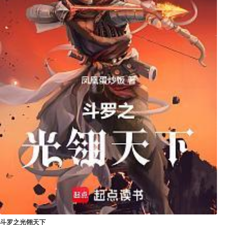
斗罗之光翎天下