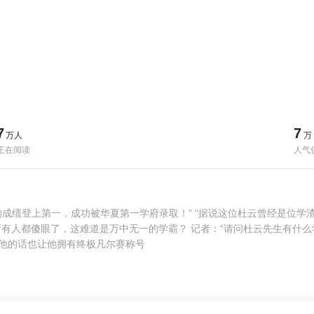
7
7
万人
万
正在阅读
人气
分的成绩登上第一，成功被华夏第一学府录取！” “据说这位杜云曾经是位
 所有人都傻眼了，这难道是万中无一的学霸？ 记者：“请问杜云先生有什
，他的话也让他拥有终极凡尔赛称号