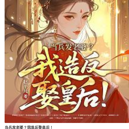
当兵发老婆？我造反娶皇后！