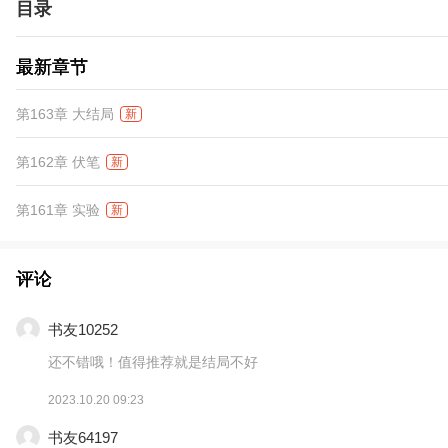
目录
最新章节
第163章 大结局
新
第162章 伏笔
新
第161章 实验
新
评论
书友10252
还不错哦！值得推荐就是结局不好
2023.10.20 09:23
书友64197