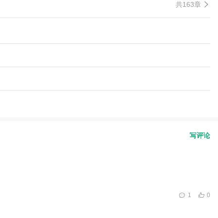
共163章
写评论
1
0