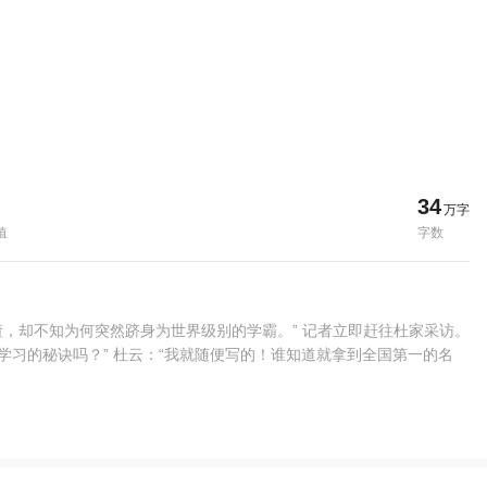
34
万字
值
字数
学渣，却不知为何突然跻身为世界级别的学霸。” 记者立即赶往杜家采访。
么学习的秘诀吗？” 杜云：“我就随便写的！谁知道就拿到全国第一的名