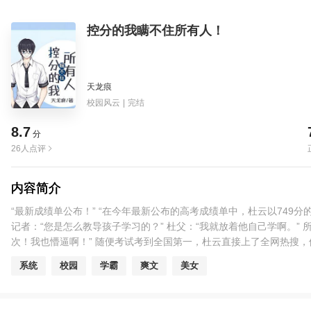
控分的我瞒不住所有人！
天龙痕
校园风云
|
完结
8.7
分
26人点评
内容简介
“最新成绩单公布！” “在今年最新公布的高考成绩单中，杜云以749
记者：“您是怎么教导孩子学习的？” 杜父：“我就放着他自己学啊。”
次！我也懵逼啊！” 随便考试考到全国第一，杜云直接上了全网热搜
系统
校园
学霸
爽文
美女