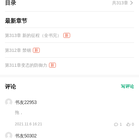
目录
共313章
最新章节
第313章 新的征程（全书完）
新
第312章 禁锢
新
第311章变态的防御力
新
评论
写评论
书友22953
拖，
2021.11.6 16:21
1
0
书友50302