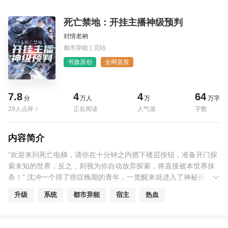
死亡禁地：开挂主播神级预判
封情老衲
都市异能
|
完结
书旗原创
全网首发
7.8
4
4
64
分
万人
万
万字
29人点评
正在阅读
人气值
字数
内容简介
“欢迎来到死亡电梯，请你在十分钟之内摁下楼层按钮，准备开门探
索未知的世界，反之，则视为你自动放弃探索，将直接被本世界抹
杀！” 沈冲一个得了癌症晚期的青年，一觉醒来就进入了神秘死亡电
梯！ 电梯中危险横生，处处都可能丧命。 幸好他有高科技眼镜，不
升级
系统
都市异能
宿主
热血
仅能预知危险，还有特别提示！ 看他怎么一路刷怪获得奇妙奖励，
治好癌症走向人生巅峰……