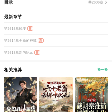
目录
共2606章
最新章节
第2615章蜕变
新
第2614章全新的神域
新
第2613章新的纪元
新
相关推荐
换一换