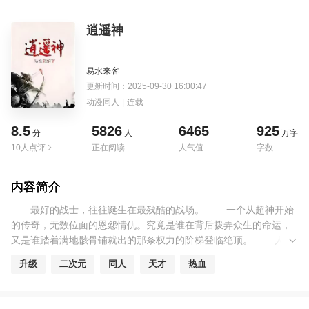
逍遥神
易水来客
更新时间：2025-09-30 16:00:47
动漫同人
|
连载
8.5
5826
6465
925
分
人
万字
10人点评
正在阅读
人气值
字数
内容简介
最好的战士，往往诞生在最残酷的战场。 一个从超神开始
的传奇，无数位面的恩怨情仇。究竟是谁在背后拨弄众生的命运，
又是谁踏着满地骸骨铺就出的那条权力的阶梯登临绝顶。 人类
文明总是朝着自己最希望的方向发展和探索，科学幻想神话传说都
升级
二次元
同人
天才
热血
被慢慢实现。于是我们向往永生，向往爱情，向往天使和化解灾难
的神。也希望他们体内不是通过螺丝和钢铁来维持生命。但这些科
学吗？神与神，或许我们可以去大胆想像……