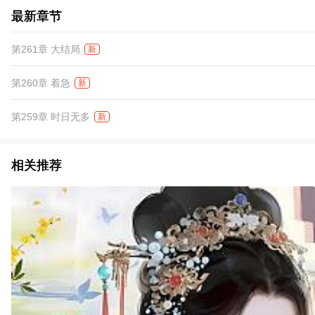
最新章节
第261章 大结局
新
第260章 着急
新
第259章 时日无多
新
相关推荐