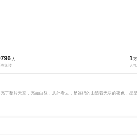
9796
1
人
万
正在阅读
人气
照亮了整片天空，亮如白昼，从外看去，是连绵的山追着无尽的夜色，星