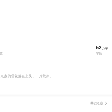
52
万字
值
字数
星点点的雪花落在上头，一片荒凉。
共261章