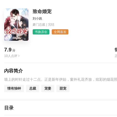
致命婚宠
刘小跳
豪门总裁
|
完结
书旗原创
全网首发
7.9
分
10人点评
内容简介
墙上的时针走过十二点。正是新年伊始，窗外礼花齐放，炫彩的烟花
情有独钟
总裁
宠妻
甜宠
目录