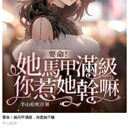
要命！她马甲满级，你惹她干嘛
半山松吹