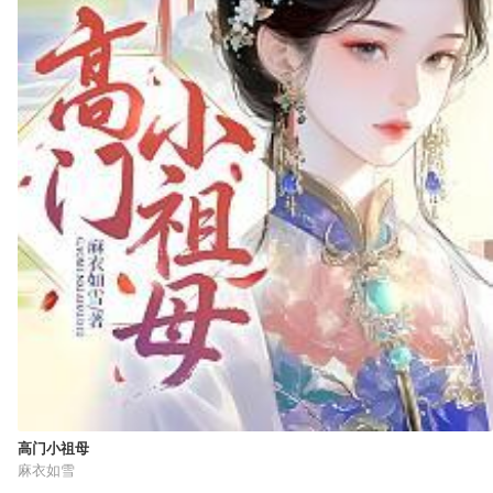
高门小祖母
麻衣如雪