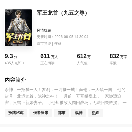
军王龙首（九五之尊）
风情犹在
更新时间：2026-08-05 14:30:04
都市异能
|
连载
9.3
611
612
832
分
万人
万
万字
435人点评
正在阅读
人气值
字数
内容简介
杀神，一招弑一人！罗刹，一刀摄一城！而他，一人镇一国！ 他的
封号，北境龙首，战神之神！ 一月前，哥哥婚宴上，一家惨遭迫
害，只留下新婚妻子。 可他却被敌人围困战场，无法回去救援。 一
怒之下，他杀光数万贼寇，斩杀五大至尊！ 而今天，龙首林策，回
扮猪吃虎
强者归来
都市
战神
热血
来了！ 动我亲友者，必杀之，触我禁忌者，必斩之！ 叶相思，以后
我，护你终身……