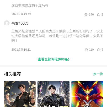
这些书纯属虚构子虚乌有
2021.7.6 19:43
146
2
书友45009
主角又是全能型？人的精力是有限的，主角能打就行了，没上
过大学偏偏又还是学霸，难道是一边打仗一边做学问，太累了
吧！
2021.7.5 16:11
110
5
查看全部评论(689条)
相关推荐
换一换