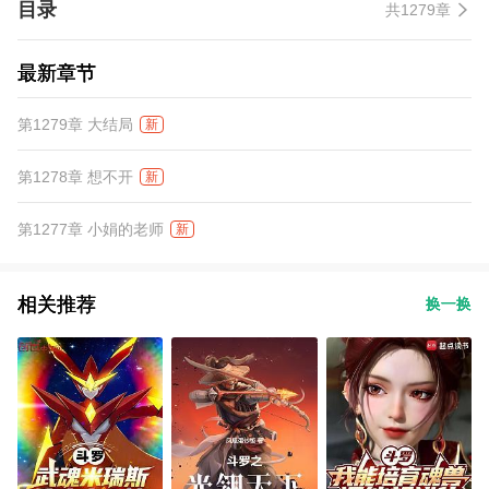
目录
共1279章
最新章节
第1279章 大结局
新
第1278章 想不开
新
第1277章 小娟的老师
新
相关推荐
换一换