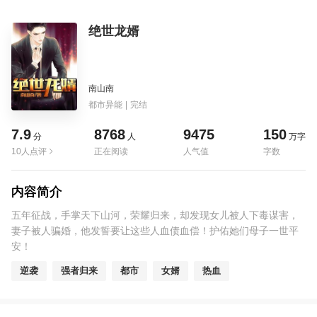
绝世龙婿
南山南
都市异能
|
完结
7.9
8768
9475
150
分
人
万字
10人点评
正在阅读
人气值
字数
内容简介
五年征战，手掌天下山河，荣耀归来，却发现女儿被人下毒谋害，
妻子被人骗婚，他发誓要让这些人血债血偿！护佑她们母子一世平
安！
逆袭
强者归来
都市
女婿
热血