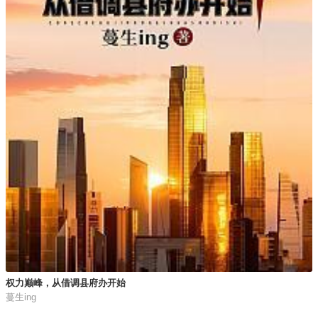
权力巅峰，从借调县府办开始
蔓生ing