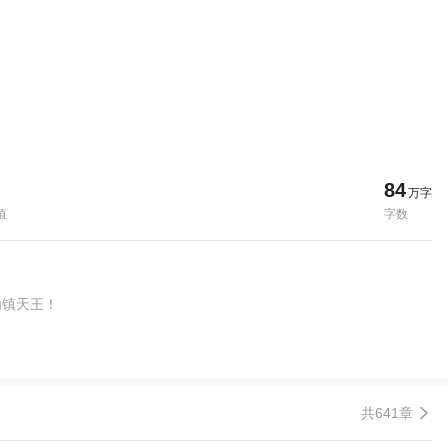
84
万字
值
字数
为镇天王！
共641章