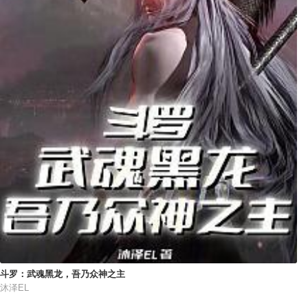
斗罗：武魂黑龙，吾乃众神之主
沐泽EL