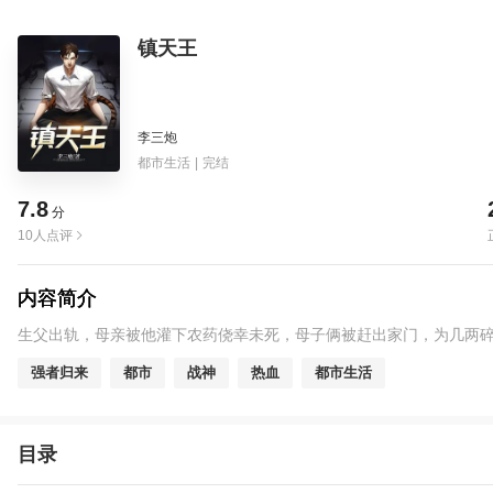
镇天王
李三炮
都市生活
|
完结
7.8
分
10人点评
内容简介
生父出轨，母亲被他灌下农药侥幸未死，母子俩被赶出家门，为几两
强者归来
都市
战神
热血
都市生活
目录