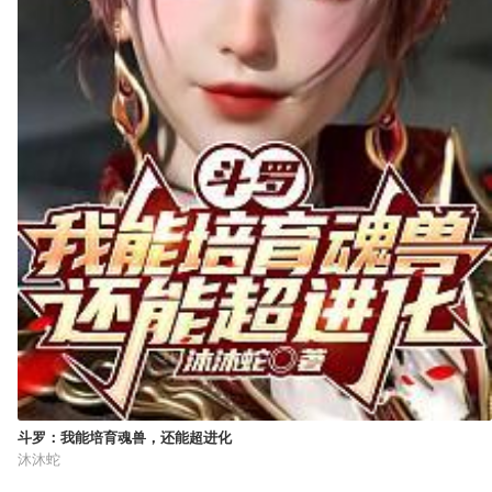
斗罗：我能培育魂兽，还能超进化
沐沐蛇