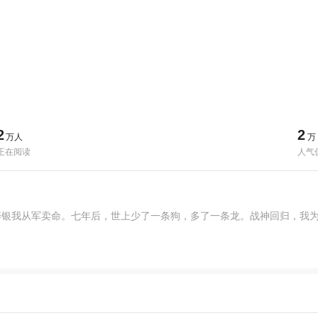
2
2
万人
万
正在阅读
人气
碎银我从军卖命。七年后，世上少了一条狗，多了一条龙。战神回归，我