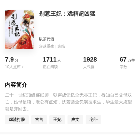
别惹王妃：戏精超凶猛
以茶代酒
穿越重生
|
完结
7.9
1711
1928
67
分
人
万字
10人点评
正在阅读
人气值
字数
内容简介
二十一世纪顶级催眠师一朝穿成记忆全无睿王妃，得知自己父母双
亡，姑母是狼，老公有点烦，沈若棠全凭演技求生，毕生最大愿望
就是穿回去。
虐渣打脸
古言
王妃
爽文
宅斗