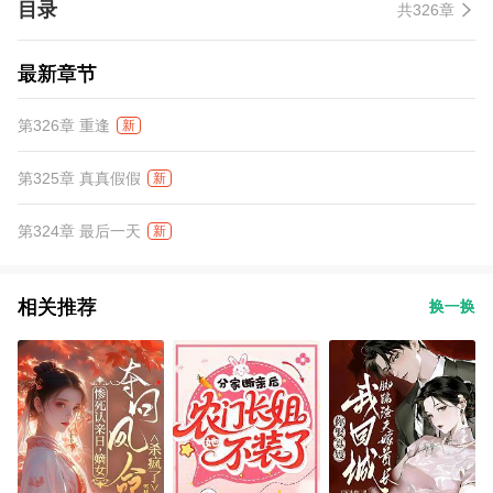
目录
共326章
最新章节
第326章 重逢
新
第325章 真真假假
新
第324章 最后一天
新
相关推荐
换一换