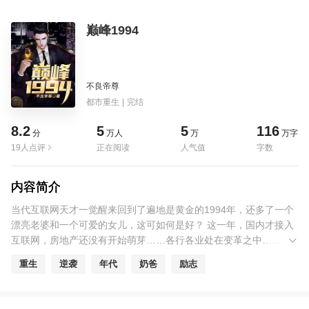
巅峰1994
不良帝尊
都市重生
|
完结
8.2
5
5
116
分
万人
万
万字
19人点评
正在阅读
人气值
字数
内容简介
当代互联网天才一觉醒来回到了遍地是黄金的1994年，还多了一个
漂亮老婆和一个可爱的女儿，这可如何是好？ 这一年，国内才接入
互联网，房地产还没有开始萌芽……各行各业处在变革之中……赚
钱？那不要太简单！ 唐昊掐灭了手中的烟头，“重活一回，老子要干
重生
逆袭
年代
奶爸
励志
一票大的！”