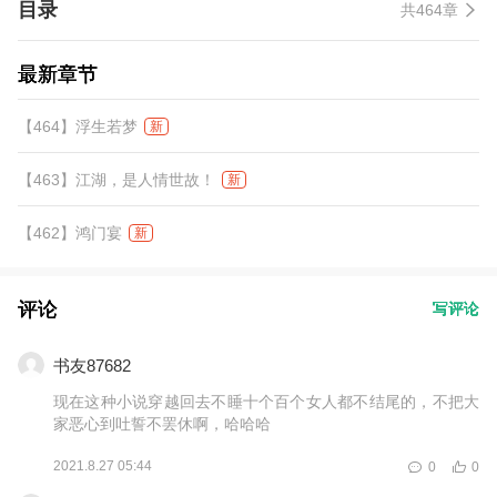
目录
共464章
最新章节
【464】浮生若梦
新
【463】江湖，是人情世故！
新
【462】鸿门宴
新
评论
写评论
书友87682
现在这种小说穿越回去不睡十个百个女人都不结尾的，不把大
家恶心到吐誓不罢休啊，哈哈哈
2021.8.27 05:44
0
0