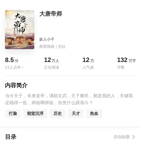
大唐帝师
妖人小千
两晋隋唐
|
完结
8.5
12
12
132
分
万人
万
万字
21人点评
正在阅读
人气值
字数
内容简介
当今天子，未来皇帝，满朝文武，天下黎民，都是我的人，关键我
还稳得一批，师姐啊师姐，你凭什么跟我斗？
打脸
朝堂沉浮
历史
天才
热血
目录
共588章