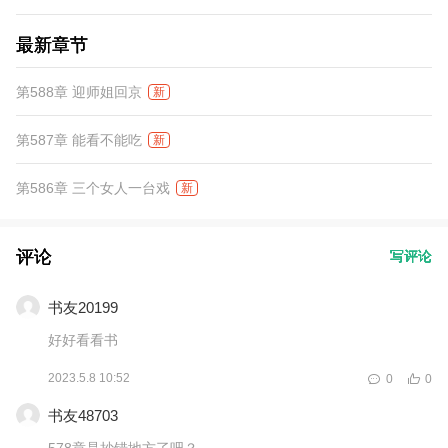
最新章节
第588章 迎师姐回京
新
第587章 能看不能吃
新
第586章 三个女人一台戏
新
评论
写评论
书友20199
好好看看书
2023.5.8 10:52
0
0
书友48703
578章是抄错地方了吧？